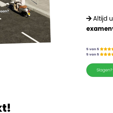
Altijd
examen
5 van 5
5 van 5
Slagen
t!