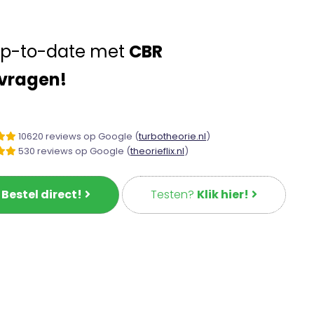
 up-to-date met
CBR
vragen!
10620 reviews op Google (
turbotheorie.nl
)
530 reviews op Google (
theorieflix.nl
)
?
Bestel direct!
Testen?
Klik hier!