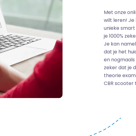
Met onze onli
wilt leren! J
unieke smart
je 1000% zeke
Je kan namel
dat je het hu
en nogmaals h
zeker dat je 
theorie exam
CBR scooter 