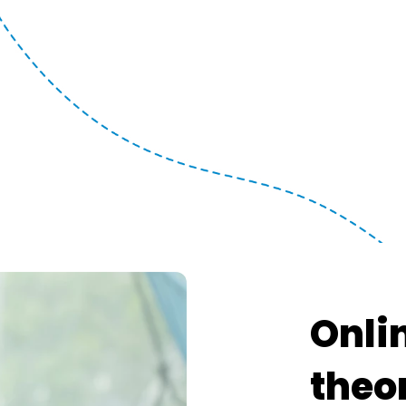
Onli
theo