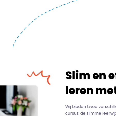
Slim en e
leren me
Wij bieden twee verschill
cursus: de slimme leerwij