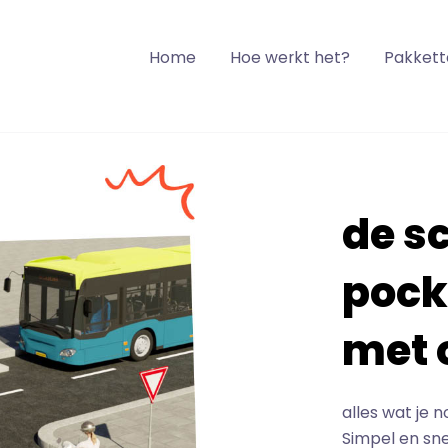
Home
Hoe werkt het?
Pakkett
de sc
pock
met 
alles wat je 
Simpel en sne