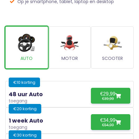
Op je smartphone, tablet, laptop en desktop
AUTO
MOTOR
SCOOTER
€10 korting
48 uur Auto
€29,99
€39,99
toegang
€20 korting
1 week Auto
€34,99
€54,99
toegang
€30 korting